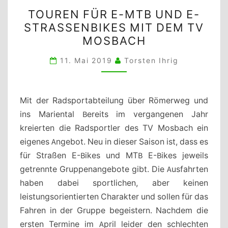
TOUREN
TOUREN FÜR E-MTB UND E-
FÜR
STRASSENBIKES MIT DEM TV M
E-
OSBACH
MTB
UND
11. Mai 2019
Torsten Ihrig
E-
STRASSENBIKES M
IT D
Mit der Radsportabteilung über Römerweg und
EM T
ins Mariental Bereits im vergangenen Jahr
V M
kreierten die Radsportler des TV Mosbach ein
OSBACH
eigenes Angebot. Neu in dieser Saison ist, dass es
für Straßen E-Bikes und MTB E-Bikes jeweils
getrennte Gruppenangebote gibt. Die Ausfahrten
haben dabei sportlichen, aber keinen
leistungsorientierten Charakter und sollen für das
Fahren in der Gruppe begeistern. Nachdem die
ersten Termine im April leider den schlechten