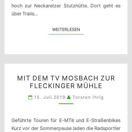
hoch zur Neckarelzer Stutzhütte. Dort geht es
über Trails…
WEITERLESEN
WEITERLESEN
MIT
MIT DEM TV MOSBACH ZUR
DEM
FLECKINGER MÜHLE
TV
MOSBACH
15. Juli 2019
Torsten Ihrig
ZUR
FLECKINGER
MÜHLE
Geführte Touren für E-MTB und E-Straßenbikes
Kurz vor der Sommerpause laden die Radsportler