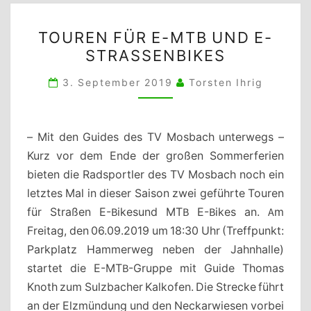
TOUREN FÜR
TOUREN FÜR E-MTB UND E-
E-
STRASSENBIKES
MTB
UND
3. September 2019
Torsten Ihrig
E-
STRASSENBIKES
– Mit den Guides des TV Mosbach unterwegs –
Kurz vor dem Ende der großen Sommerferien
bieten die Radsportler des TV Mosbach noch ein
letztes Mal in dieser Saison zwei geführte Touren
für Straßen E-Bikesund MTB E-Bikes an. Am
Freitag, den 06.09.2019 um 18:30 Uhr (Treffpunkt:
Parkplatz Hammerweg neben der Jahnhalle)
startet die E-MTB-Gruppe mit Guide Thomas
Knoth zum Sulzbacher Kalkofen. Die Strecke führt
an der Elzmündung und den Neckarwiesen vorbei