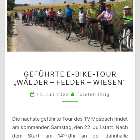
GEFÜHRTE
GEFÜHRTE E-BIKE-TOUR
E-
„WÄLDER – FELDER – WIESEN“
BIKE-
TOUR
17. Juli 2023
Torsten Ihrig
„WÄLDER
–
FELDER
Die nächste geführte Tour des TV Mosbach findet
–
am kommenden Samstag, den 22. Juli statt. Nach
WIESEN“
dem Start um 14°°Uhr an der Jahnhalle