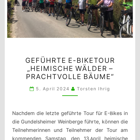
GEFÜHRTE
GEFÜHRTE E-BIKETOUR
E-
„HEIMISCHE WÄLDER –
BIKETOUR
PRACHTVOLLE BÄUME“
„HEIMISCHE
WÄLDER
5. April 2024
Torsten Ihrig
–
PRACHTVOLLE
BÄUME“
Nachdem die letzte geführte Tour für E-Bikes in
die Gundelsheimer Weinberge führte, können die
Teilnehmerinnen und Teilnehmer der Tour am
kommenden Samstag, den 13.April heimische