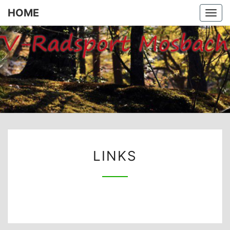
HOME
Togg
navi
HOME
LINKS
LINKS