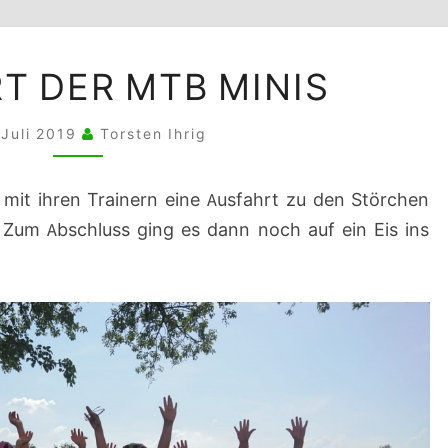
AUSFAHRT
T DER MTB MINIS
DER
MTB
 Juli 2019
Torsten Ihrig
MINIS
mit ihren Trainern eine Ausfahrt zu den Störchen
um Abschluss ging es dann noch auf ein Eis ins