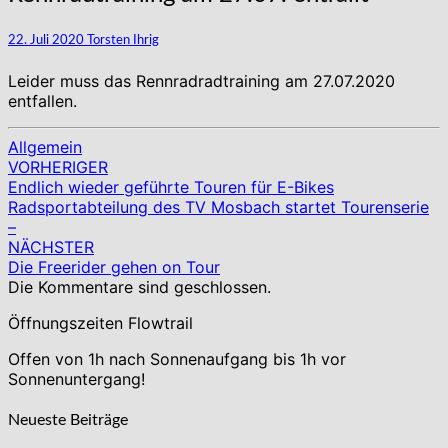
am
27.07.
22. Juli 2020
Torsten Ihrig
entfällt
Leider muss das Rennradradtraining am 27.07.2020
entfallen.
Allgemein
VORHERIGER
Beitragsnavigation
Endlich wieder geführte Touren für E-Bikes
Radsportabteilung des TV Mosbach startet Tourenserie
–
NÄCHSTER
Die Freerider gehen on Tour
Die Kommentare sind geschlossen.
Öffnungszeiten Flowtrail
Offen von 1h nach Sonnenaufgang bis 1h vor
Sonnenuntergang!
Neueste Beiträge