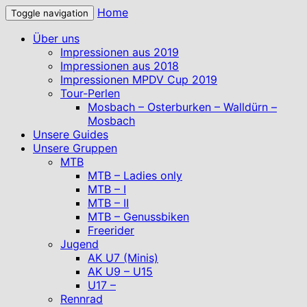
Home
Toggle navigation
Über uns
Impressionen aus 2019
Impressionen aus 2018
Impressionen MPDV Cup 2019
Tour-Perlen
Mosbach – Osterburken – Walldürn –
Mosbach
Unsere Guides
Unsere Gruppen
MTB
MTB – Ladies only
MTB – I
MTB – II
MTB – Genussbiken
Freerider
Jugend
AK U7 (Minis)
AK U9 – U15
U17 –
Rennrad