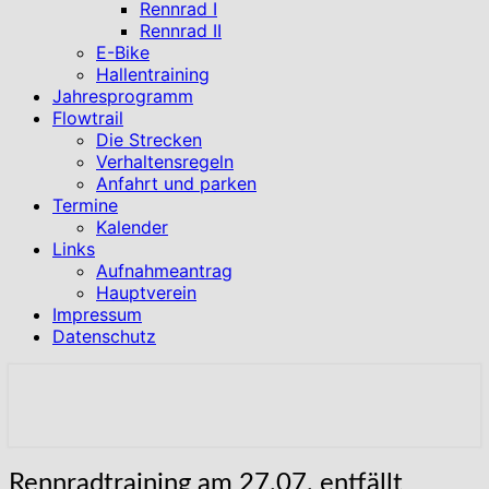
Rennrad I
Rennrad II
E-Bike
Hallentraining
Jahresprogramm
Flowtrail
Die Strecken
Verhaltensregeln
Anfahrt und parken
Termine
Kalender
Links
Aufnahmeantrag
Hauptverein
Impressum
Datenschutz
Home
Rennradtraining
Rennradtraining am 27.07. entfällt