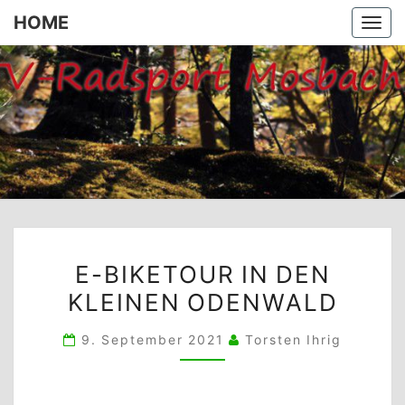
HOME
Togg
navi
HOME
E-
E-BIKETOUR IN DEN
BIKETOUR
KLEINEN ODENWALD
IN
DEN
9. September 2021
Torsten Ihrig
KLEINEN
ODENWALD