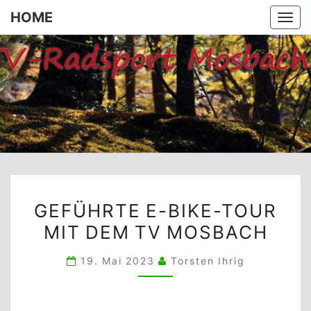
HOME
Togg
navi
HOME
GEFÜHRTE
GEFÜHRTE E-BIKE-TOUR
E-
MIT DEM TV MOSBACH
BIKE-
TOUR
19. Mai 2023
Torsten Ihrig
MIT
DEM
TV