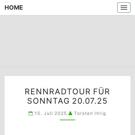
HOME
Togg
navi
HOME
RENNRADTOUR
RENNRADTOUR FÜR
FÜR
SONNTAG 20.07.25
SONNTAG
20.07.25
15. Juli 2025
Torsten Ihrig